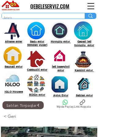
QEBELESERVIZ.COM
Aframe evler
Sadə evlər
Hovuzlu evlər
Qapali isti
50mdan yuxari
hovuzlu evlər
Saunali evlər
İsti baseyinli
Cakkuzili evlər
evlər
Kaminli evlər
IGLO Houses
Bütün evlər
Aylıq Evlər
Satılan evlər
Satılan Torpaqlar
Wp da Paylaş
Linki Kopyala
< Geri