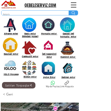
QEBELESERVIZ.COM
Aframe evler
Sadə evlər
Hovuzlu evlər
Qapali isti
50mdan yuxari
hovuzlu evlər
Saunali evlər
İsti baseyinli
Cakkuzili evlər
evlər
Kaminli evlər
IGLO Houses
Bütün evlər
Aylıq Evlər
Satılan evlər
Satılan Torpaqlar
Wp da Paylaş
Linki Kopyala
< Geri