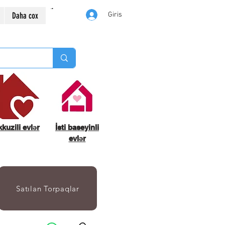
Daha cox
Giris
kuzili evlər
İsti baseyinli
evlər
Satılan Torpaqlar