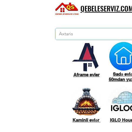
QEBELESERVIZ.CO
Sadə evl
Aframe evler
50mdan yux
Kaminli evlər
IGLO Hou