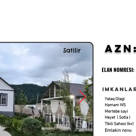
AZN
Satilir
ELAN NOMRESI:
Imkanla
Yataq Otagi
Hamam WS
Mertebe sayi
Heyet ( Sotla )
Tikili Sahesi (kv)
Emlakin novu