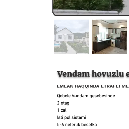
Vendam hovuzlu 
+994 50 541 63 55
EMLAK HAQQINDA ETRAFLI M
Qebele Vəndam qesebesinde
2 otag
1 zal
Isti pol sistemi
5-6 neferlik besetka