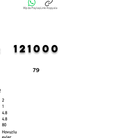
Wp da Paylaş
Linki Kopyala
121000
:
79
r
2
1
4.8
4.8
80
Hovuzlu
evler