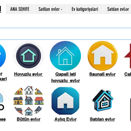
M
ANA SEHIFE
Satilan evler -
Ev katigoriyalari
Satılan evlər
ər
Hovuzlu evlər
Qapali isti
Saunali evlər
Cak
ari
hovuzlu evlər
ses
Bütün evlər
Aylıq Evlər
Satılan evlər