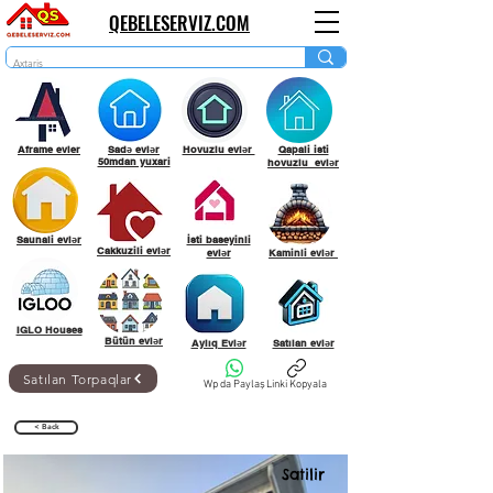
QEBELESERVIZ.COM
Aframe evler
Sadə evlər
Hovuzlu evlər
Qapali isti
50mdan yuxari
hovuzlu evlər
Saunali evlər
İsti baseyinli
Cakkuzili evlər
evlər
Kaminli evlər
IGLO Houses
Bütün evlər
Aylıq Evlər
Satılan evlər
Satılan Torpaqlar
Wp da Paylaş
Linki Kopyala
< Back
Satilir