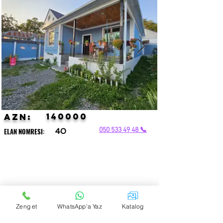
140000
AZN:
050 533 49 48 📞
ELAN NOMRESI:
40
0508528575
Zeng et
WhatsApp'a Yaz
Katalog