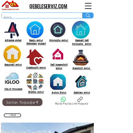
QEBELESERVIZ.COM
Aframe evler
Sadə evlər
Hovuzlu evlər
Qapali isti
50mdan yuxari
hovuzlu evlər
Saunali evlər
İsti baseyinli
Cakkuzili evlər
evlər
Kaminli evlər
IGLO Houses
Bütün evlər
Aylıq Evlər
Satılan evlər
Satılan Torpaqlar
Wp da Paylaş
Linki Kopyala
< Back
Satilir