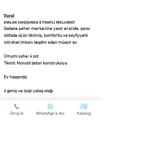
Tural
EMLAK HAQQINDA ETRAFLI MELUMAT
Qəbələ şəhər mərkəzinə yaxın ərazidə, şəxsi
istifadə üçün tikilmiş, komfortlu və keyfiyyətli
istirahət imkanı təqdim edən müasir ev.
Ümumi sahə: 4 sot
Tikinti: Monolit beton konstruksiya
Ev haqqında:
4 geniş və işıqlı yataq otağı
Studio tipli oturma otağı və mətbəx
Zeng et
WhatsApp'a Yaz
Katalog
3 sanitar qovşaq (hamam və tualet)
İsti su ilə təmin olunmuş baseyn