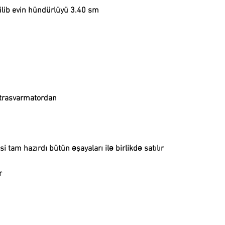
kilib evin hündürlüyü 3.40 sm
a trasvarmatordan
si tam hazırdı bütün əşayaları ilə birlikdə satılır
r