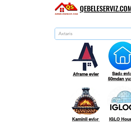
QEBELESERVIZ.CO
Sadə evl
Aframe evler
50mdan yux
Kaminli evlər
IGLO Hou