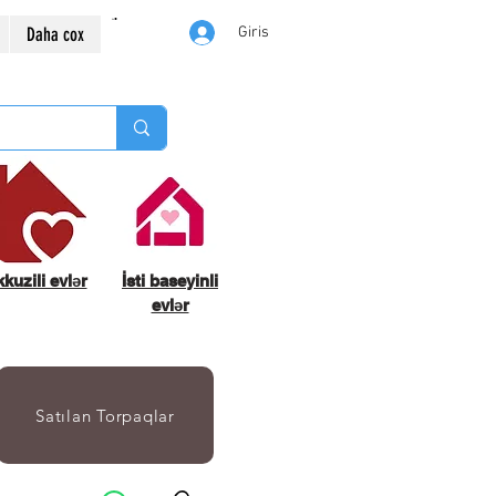
Daha cox
Giris
kuzili evlər
İsti baseyinli
evlər
Satılan Torpaqlar