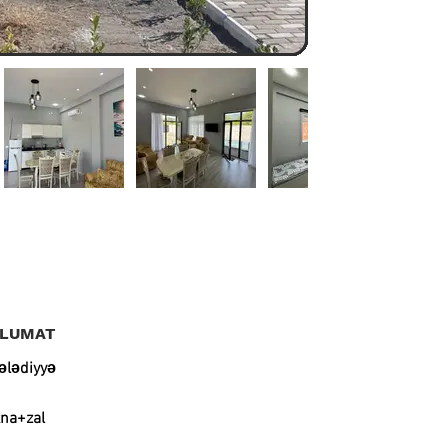
ELUMAT
bələdiyyə
xna+zal