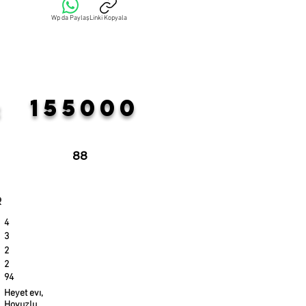
Wp da Paylaş
Linki Kopyala
155000
:
88
r
4
3
2
2
94
Heyet evı,
Hovuzlu