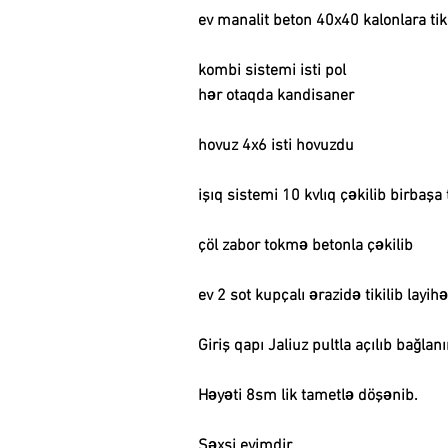
ev manalit beton 40x40 kalonlara ti
kombi sistemi isti pol
hər otaqda kandisaner
hovuz 4x6 isti hovuzdu
işıq sistemi 10 kvlıq çəkilib birbaş
çöl zabor tokmə betonla çəkilib
ev 2 sot kupçalı ərazidə tikilib layihə
Giriş qapı Jaliuz pultla açılıb bağlanı
Həyəti 8sm lik tametlə döşənib.
Şəxsi evimdir.