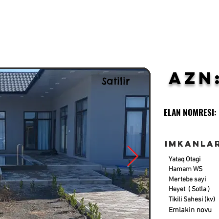
AZN
Satilir
ELAN NOMRESI:
Imkanla
Yataq Otagi
Hamam WS
Mertebe sayi
Heyet ( Sotla )
Tikili Sahesi (kv)
Emlakin novu