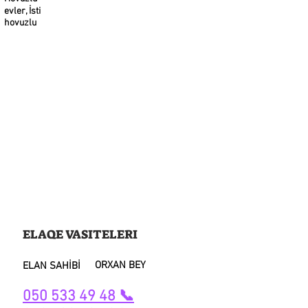
evler, İsti
hovuzlu
ELAQE VASITELERI
ORXAN BEY
ELAN SAHİBİ
050 533 49 48 📞