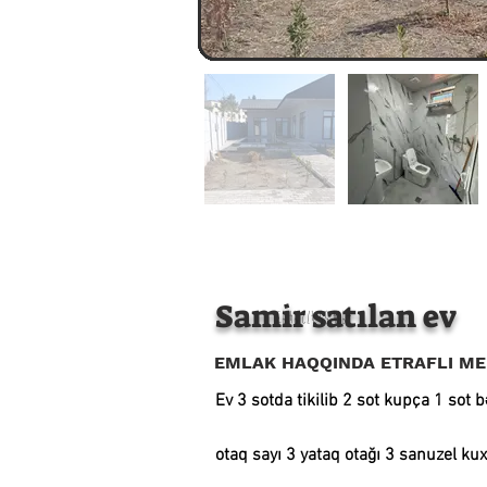
Samir satılan ev
+994 55 472 94 93
EMLAK HAQQINDA ETRAFLI M
Ev 3 sotda tikilib 2 sot kupça 1 sot 
otaq sayı 3 yataq otağı 3 sanuzel ku