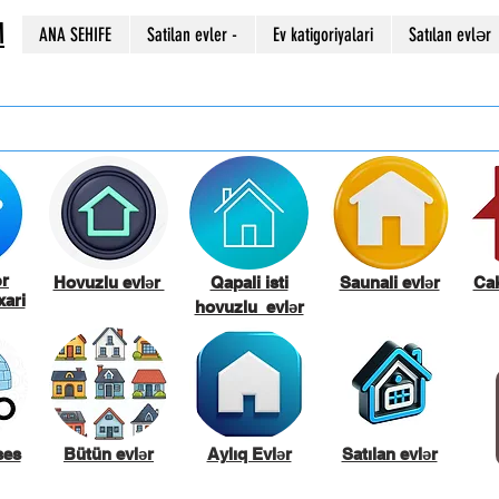
M
ANA SEHIFE
Satilan evler -
Ev katigoriyalari
Satılan evlər
ər
Hovuzlu evlər
Qapali isti
Saunali evlər
Cak
ari
hovuzlu evlər
ses
Bütün evlər
Aylıq Evlər
Satılan evlər