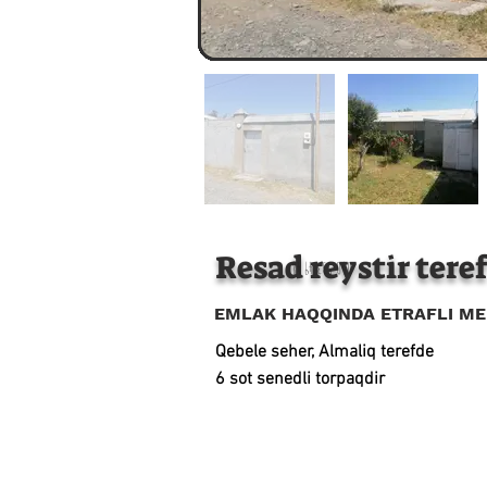
Resad reystir tere
050 533 49 48
EMLAK HAQQINDA ETRAFLI M
Qebele seher, Almaliq terefde
6 sot senedli torpaqdir