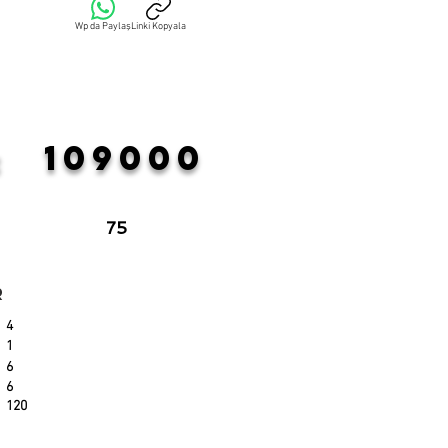
Wp da Paylaş
Linki Kopyala
109000
:
75
r
4
1
6
6
120