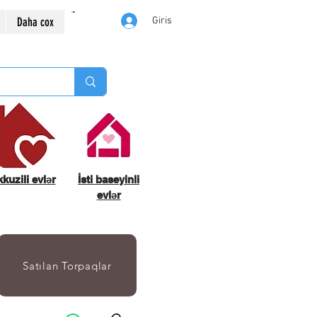
Daha cox
Giris
kuzili evlər
İsti baseyinli
evlər
Satılan Torpaqlar