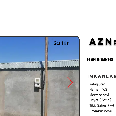
AZN
Satilir
ELAN NOMRESI:
Imkanla
Yataq Otagi
Hamam WS
Mertebe sayi
Heyet ( Sotla )
Tikili Sahesi (kv)
Emlakin novu