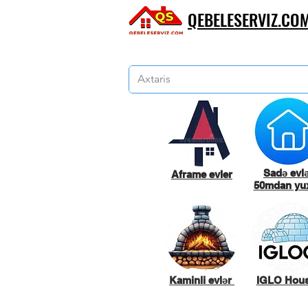
QEBELESERVIZ.CO
Sadə evl
Aframe evler
50mdan yux
Kaminli evlər
IGLO Hou