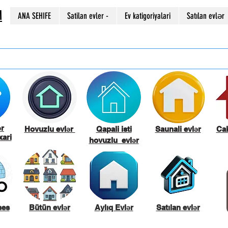
M
ANA SEHIFE
Satilan evler -
Ev katigoriyalari
Satılan evlər
ər
Hovuzlu evlər
Qapali isti
Saunali evlər
Cak
ari
hovuzlu evlər
ses
Bütün evlər
Aylıq Evlər
Satılan evlər