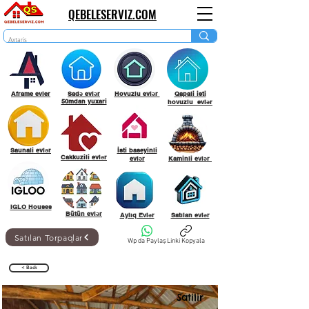
QEBELESERVIZ.COM
Aframe evler
Sadə evlər
Hovuzlu evlər
Qapali isti
50mdan yuxari
hovuzlu evlər
Saunali evlər
İsti baseyinli
Cakkuzili evlər
evlər
Kaminli evlər
IGLO Houses
Bütün evlər
Aylıq Evlər
Satılan evlər
Satılan Torpaqlar
Wp da Paylaş
Linki Kopyala
< Back
Satilir