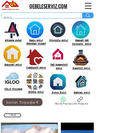
QEBELESERVIZ.COM
Aframe evler
Sadə evlər
Hovuzlu evlər
Qapali isti
50mdan yuxari
hovuzlu evlər
Saunali evlər
İsti baseyinli
Cakkuzili evlər
evlər
Kaminli evlər
IGLO Houses
Bütün evlər
Aylıq Evlər
Satılan evlər
Satılan Torpaqlar
Wp da Paylaş
Linki Kopyala
< Back
Satilir