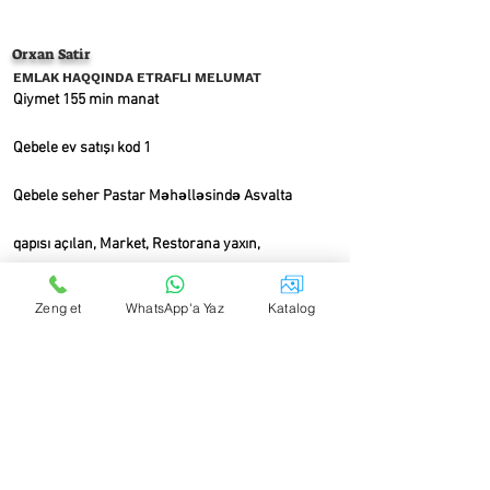
Orxan Satir
EMLAK HAQQINDA ETRAFLI MELUMAT
Qiymet 155 min manat
Qebele ev satışı kod 1
Qebele seher Pastar Məhəlləsində Asvalta
qapısı açılan, Market, Restorana yaxın,
Lazim gelerse kiraye üçün uyğun, 5 sotda, 120kv
Zeng et
WhatsApp'a Yaz
Katalog
liq, 4 otaqli, 1 karidor,
1metbex evde, 1 metbex çölde,
Tam eşyalı, Teze mebellerdir en
keyfiyyətlisinden,