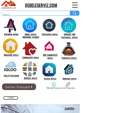
QEBELESERVIZ.COM
Aframe evler
Sadə evlər
Hovuzlu evlər
Qapali isti
50mdan yuxari
hovuzlu evlər
Saunali evlər
İsti baseyinli
Cakkuzili evlər
evlər
Kaminli evlər
IGLO Houses
Bütün evlər
Aylıq Evlər
Satılan evlər
Satılan Torpaqlar
Wp da Paylaş
Linki Kopyala
< Back
Satilir