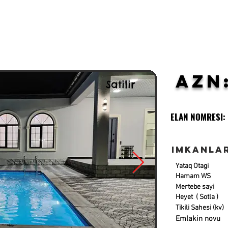
AZN
Satilir
ELAN NOMRESI:
Imkanla
Yataq Otagi
Hamam WS
Mertebe sayi
Heyet ( Sotla )
Tikili Sahesi (kv)
Emlakin novu