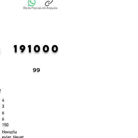
Wp da Paylaş
Linki Kopyala
191000
:
99
r
4
3
6
6
150
Hovuzlu
evler, Heyet