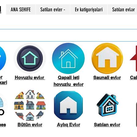
M
ANA SEHIFE
Satilan evler -
Ev katigoriyalari
Satılan evlər
ər
Hovuzlu evlər
Qapali isti
Saunali evlər
Cak
ari
hovuzlu evlər
ses
Bütün evlər
Aylıq Evlər
Satılan evlər