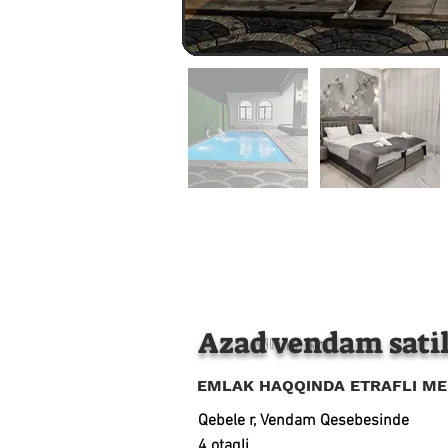
Azad vendam sati
+994 55 924 06 59
EMLAK HAQQINDA ETRAFLI M
Qebele r, Vendam Qesebesinde
4 otaqli