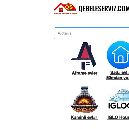
QEBELESERVIZ.CO
Sadə evl
Aframe evler
50mdan yux
Kaminli evlər
IGLO Hou