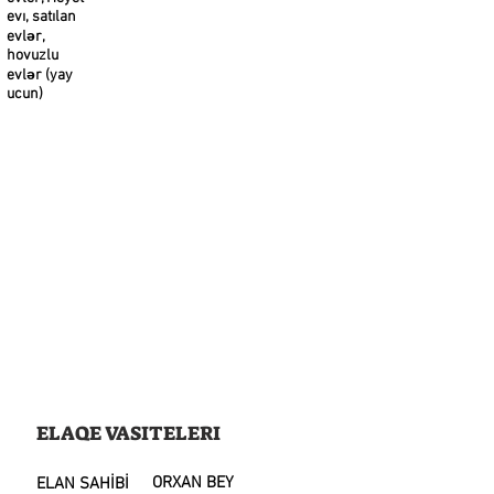
evı, satılan
evlər,
hovuzlu
evlər (yay
ucun)
ELAQE VASITELERI
ORXAN BEY
ELAN SAHİBİ