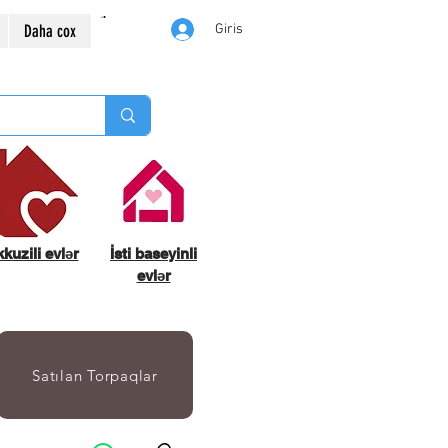
Daha cox
Giris
kuzili evlər
İsti baseyinli
evlər
Satılan Torpaqlar