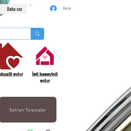
Daha cox
Giris
kuzili evlər
İsti baseyinli
evlər
Satılan Torpaqlar