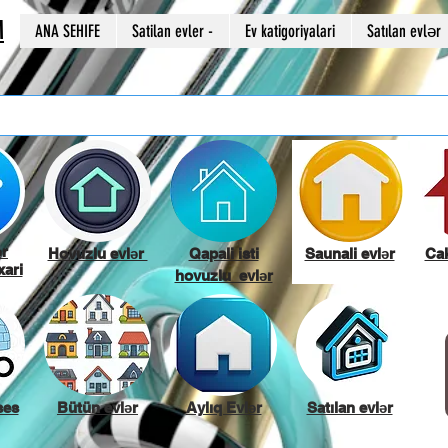
M
ANA SEHIFE
Satilan evler -
Ev katigoriyalari
Satılan evlər
ər
Hovuzlu evlər
Qapali isti
Saunali evlər
Cak
ari
hovuzlu evlər
ses
Bütün evlər
Aylıq Evlər
Satılan evlər