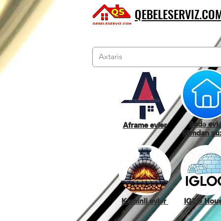
QEBELESERVIZ.CO
Sadə evl
Aframe evler
50mdan yux
Kaminli evlər
IGLO Hou