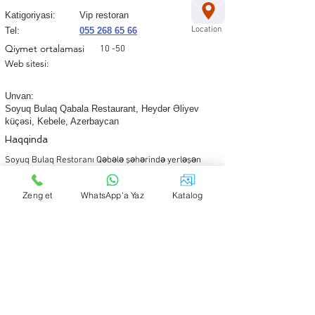
Katigoriyasi:
Vip restoran
Location
Tel:
055 268 65 66
Qiymet ortalamasi
10 -50
Web sitesi:
Unvan:
Soyuq Bulaq Qabala Restaurant, Heydər Əliyev
küçəsi, Kebele, Azerbaycan
Haqqinda
Soyuq Bulaq Restoranı Qəbələ şəhərində yerləşən
ailəvi restoran olaraq tanınır. Restoranın ünvanı Həzi
Aslanov küçəsi 47-dir. İş saatları səhər 08:30-dan gecə
Zeng et
WhatsApp'a Yaz
Katalog
yarısına qədərdir.
Müştərilər restoranı yüksək qiymətləndirərək,
Tripadvisor-da 4.5 ulduz reytinqi vermişlər. Restoranın
rəsmi Instagram səhifəsində qeyd olunur ki,
https://www.instagram.com/soyuqbulaq_qabala
burada ləzzətli şorbalar təqdim olunur və qışın