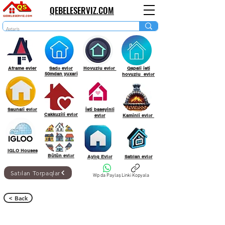
QEBELESERVIZ.COM
Aframe evler
Sadə evlər
Hovuzlu evlər
Qapali isti
50mdan yuxari
hovuzlu evlər
Saunali evlər
İsti baseyinli
Cakkuzili evlər
evlər
Kaminli evlər
IGLO Houses
Bütün evlər
Aylıq Evlər
Satılan evlər
Satılan Torpaqlar
Wp da Paylaş
Linki Kopyala
< Back