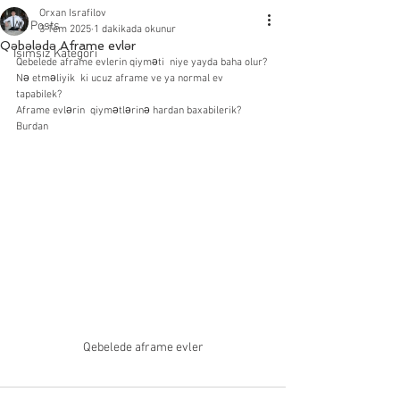
Orxan Israfilov
All Posts
3 Tem 2025
1 dakikada okunur
Qəbələdə Aframe evlər
İsimsiz Kategori
Qebelede aframe evlerin qiyməti  niye yayda baha olur?
Nə etməliyik  ki ucuz aframe ve ya normal ev 
tapabilek?
Aframe evlərin  qiymətlərinə hardan baxabilerik? 
Burdan 
Qebelede aframe evler