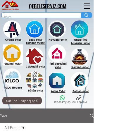
QEBELESERVIZ.COM
Aframe evler
Sadə evlər
Hovuzlu evlər
Qapali isti
50mdan yuxari
hovuzlu evlər
Saunali evlər
İsti baseyinli
Cakkuzili evlər
evlər
Kaminli evlər
IGLO Houses
Bütün evlər
Aylıq Evlər
Satılan evlər
Satılan Torpaqlar
Wp da Paylaş
Linki Kopyala
Yazı
All Posts